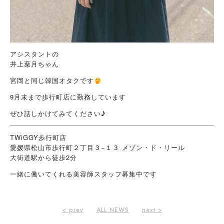
アシスタントの
井上葉月ちゃん
宮岡と同じ韓国オタクです
9月末まで歩行町店に勤務しています︎
ぜひ話しかけてみてください♪
TWiGGY歩行町店
愛媛県松山市歩行町２丁目３−１３ メゾン・ド・リール
大街道駅から徒歩2分
一緒に働いてくれる美容師スタッフ募集中です
< prev
ALL NEWS
next >