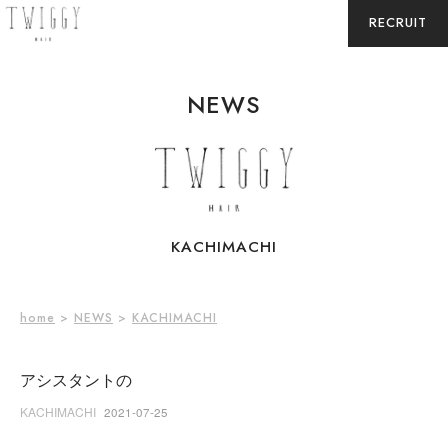
RECRUIT
NEWS
KACHIMACHI
home
>
NEWS
>
KACHIMACHI
アシスタントの
KACHIMACHI
2021-07-25