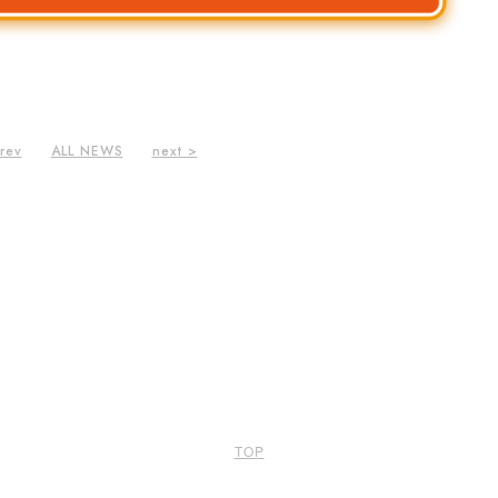
rev
ALL NEWS
next >
TOP